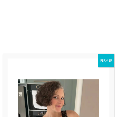
FERMER
Bûche roulée Citron / Praliné
20/12/2021
Ingrédients Biscuit léger roulé 15g Lait 50g
Beurre 70g Farine T55 100g Œufs 80g Jaunes
d’œufs 150g Blancs ...
Lire la suite...