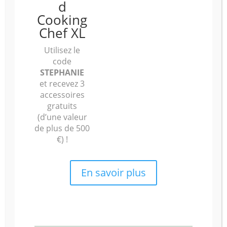
d
Cooking
Tartelette Bûche au Thé
Chef XL
Blanc
Utilisez le
07/12/2021
code
Tartelette Buche au Thé Blanc pour 4
STEPHANIE
tartelettes Pate sucrée noisette et thé
et recevez 3
Caramel au Thé Blanc épices ...
accessoires
gratuits
(d’une valeur
Lire la suite...
de plus de 500
€) !
En savoir plus