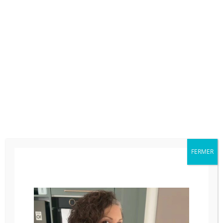
“STEPHANIE”
Avec le code
, vous profitez de :
3 accessoires OFFERTS (Valeur env 500 €)
🎁
Par exemple :
• Sorbetière pour vos desserts glacés 🍦
• Laminoir pour des pâtes fraîches maison 🍝
• Centrifugeuse pour jus vitaminés 🥕
• Bol multifonctions
• Bol en verre thermorésistant (praliné ou soupe en 3
mins)
Paiement en 3 ou 4 fois sans frais
💳
Une offre limitée dans le temps ⏳
FERMER
Si vous voulez investir dans le meilleur robot du
marché et faire passer votre cuisine au niveau
supérieur… c’est clairement le bon moment. 🚀
Si vous avez des questions, rejoignez le groupe
whatapps dédié ici :
COOKING CHEF DEMO