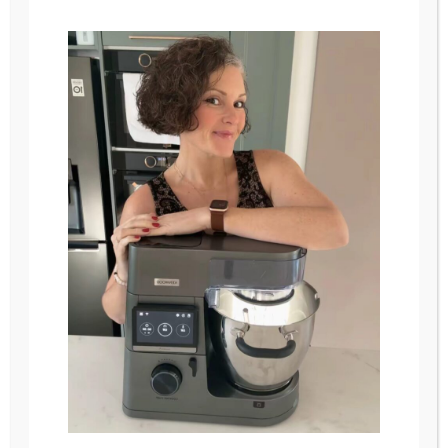
pouvoir répondre a toutes vos
questions , chacun chez soi, a l'aide d'un
ordinateur et de GOOGLE MEET (rien a
télécharger vous recevrez un lien de
connexion après la validation de l'atelier)
Mes ateliers sont accessibles a tous avec
un minimum de matériel (la liste des
ustensiles nécessaires est indiquée sous
chaque atelier), il vous faudra une
connexion internet et un ordinateur ou
smartphone avec micro et camera
Il vous suffira de :
- vous connecter via le lien envoyé
- bien préparer au préalable tous les