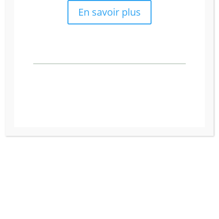
En savoir plus
J'accepte la politique de confidentialité de
ce site
*
*
champ obligatoire
Si l'envoi du formulaire ne s'effectue pas, veuillez accepter
l'utilisation des Cookies.
Photo non contractuelle