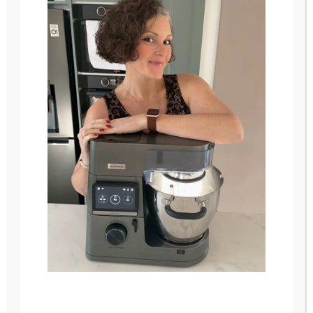
Pour finir votre repas sur un dessert totalement
régressif qui plait aux petits comme aux grands,
Le Gourmand est l’entremets idéal pour un
moment de douceur et de gourmandise.
Simplement irrésistible !
A partir de 8 parts : 5 € la part
Si vous souhaitez le personnaliser n’hésitez pas a
mettre un commentaire
Nom/prénom
*
E-mail
*