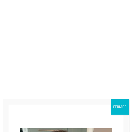
FERMER
Le Gourmand : un délice en trois textures
Savourez l’alliance parfaite d’un cookie croustillant,
d’un crémeux caramel beurre salé fondant, et
d’une mousse au chocolat noir intense.