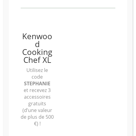
Téléphone
*
Date souhaitée pour la commande (minimum 5j avant)
*
Kenwoo
d
Cooking
Détails de la commande (Nombre de personnes,
Chef XL
personnalisation, évènement spécial, etc.)
*
Utilisez le
code
STEPHANIE
et recevez 3
accessoires
gratuits
(d’une valeur
de plus de 500
€) !