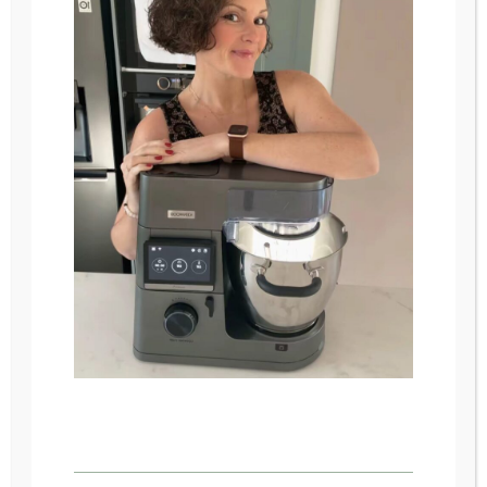
Mes ateliers sont accessibles a tous avec
un minimum de matériel (la liste des
ustensiles nécessaires est indiquée sous
chaque atelier), il vous faudra une
connexion internet et un ordinateur ou
smartphone avec micro et camera
Il vous suffira de :
- vous connecter via le lien envoyé
- bien préparer au préalable tous les
ingrédients les pesées etc
Certains éléments seront a préparer la
veille mais ne vous inquiétez pas, vous
aurez la fiche technique et même des