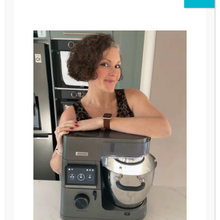
Mes ateliers sont pour tous les niveaux, il
s’agit d’un moment convivial, d’échange
et de partage, no stress 😉
Si vous avez la moindre question
n’hésitez pas à me contacter.
Les cours seront en petit comité afin de
pouvoir répondre a toutes vos
questions, chacun chez soi, à l'aide d'un
ordinateur et de GOOGLE MEET (rien a
télécharger vous recevrez un lien de
connexion après la validation de
l'atelier).
Il vous faudra un minimum de matériel (la