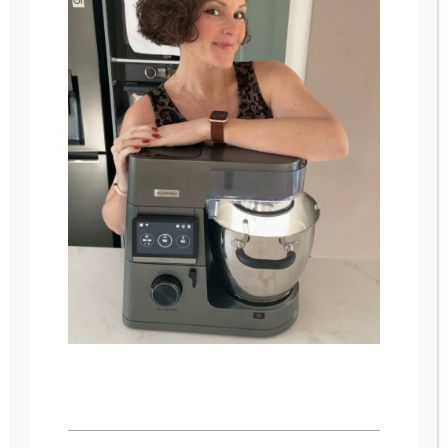
n’hésitez pas à me contacter.
Les cours seront en petit comité afin de
pouvoir répondre a toutes vos
questions, chacun chez soi, à l'aide d'un
ordinateur et de GOOGLE MEET (rien a
télécharger vous recevrez un lien de
connexion après la validation de
l'atelier).
Il vous faudra un minimum de matériel (la
liste des ustensiles nécessaires est
indiquée sous chaque atelier), il vous
faudra une connexion internet et un
ordinateur ou smartphone avec micro et
camera.