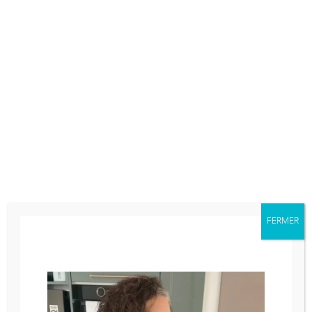
Courbe de température
(ensemencement)
Je vous expliquerai le tablage
également
Avec la réservation de l’atelier vous
également aussi une fiche technique afin
de vous donner une recette de ganache
caramel pour fourrer vos bonbons au
chocolat
FERMER
Mes ateliers sont pour tous les niveaux, il
s’agit d’un moment convivial, d’échange
et de partage, no stress 😉
Si vous avez la moindre question