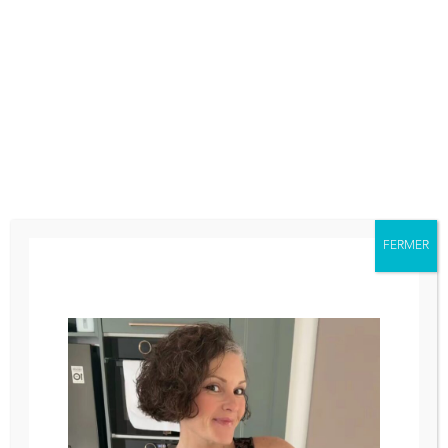
Un pochoir pour entremets « grande taille » :
Env 15 cms de diamètre
2 pochoirs pour individuels : Env 7 cms
1 pochoir pour réaliser une plaque pour
anniversaire par exemple
2 pochoirs pour réaliser 2 plaques
À noter que les pochoirs peuvent être utilisés
FERMER
avec de la meringue et un appareil a cigarette
egalement
Pochoirs
quantité